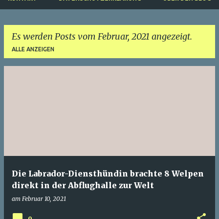
Es werden Posts vom Februar, 2021 angezeigt.
ALLE ANZEIGEN
P
o
s
t
s
Die Labrador-Diensthündin brachte 8 Welpen
direkt in der Abflughalle zur Welt
am
Februar 10, 2021
0