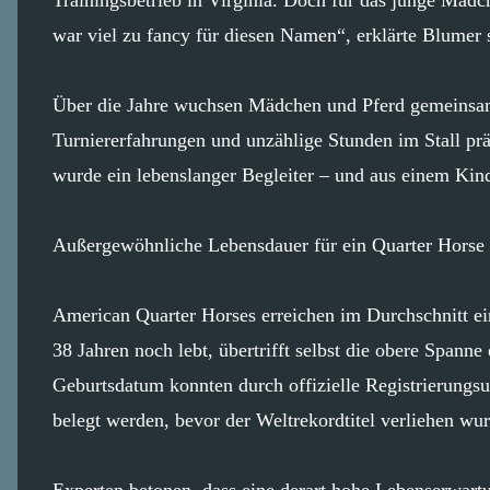
war viel zu fancy für diesen Namen“, erklärte Blumer 
Über die Jahre wuchsen Mädchen und Pferd gemeinsam a
Turniererfahrungen und unzählige Stunden im Stall prä
wurde ein lebenslanger Begleiter – und aus einem Kind
Außergewöhnliche Lebensdauer für ein Quarter Horse
American Quarter Horses erreichen im Durchschnitt ein
38 Jahren noch lebt, übertrifft selbst die obere Spanne
Geburtsdatum konnten durch offizielle Registrierungsu
belegt werden, bevor der Weltrekordtitel verliehen wur
Experten betonen, dass eine derart hohe Lebenserwartun