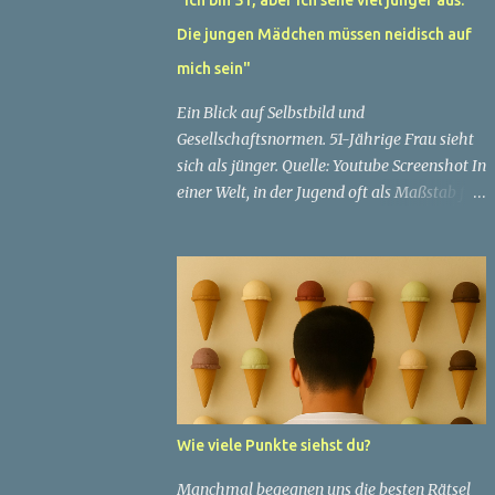
Die jungen Mädchen müssen neidisch auf
mich sein"
Ein Blick auf Selbstbild und
Gesellschaftsnormen. 51-Jährige Frau sieht
sich als jünger. Quelle: Youtube Screenshot In
einer Welt, in der Jugend oft als Maßstab für
Schönheit und Attraktivität gilt, ist es nicht
ungewöhnlich, dass Menschen sich
bemühen, ein jugendliches Aussehen zu
bewahren. Aber was passiert, wenn jemand
sein eigenes Alter anders wahrnimmt als die
Gesellschaft es tut? Treten dann Selbstbild
und Realität in Konflikt? Ein faszinierendes
Beispiel für diese Diskrepanz ist die
Geschichte einer 51-jährigen Frau, deren
Wie viele Punkte siehst du?
Überzeugung von ihrem Aussehen sie dazu
bringt, sich jünger zu fühlen, als die
Manchmal begegnen uns die besten Rätsel