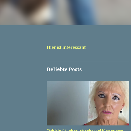
Hier ist Interessant
Beliebte Posts
"Ich bin 51, aber ich sehe viel jünger aus: