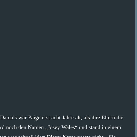
mals war Paige erst acht Jahre alt, als ihre Eltern die
Pferd noch den Namen „Josey Wales“ und stand in einem
hen war schnell klar: Dieser Name passte nicht. „Sie