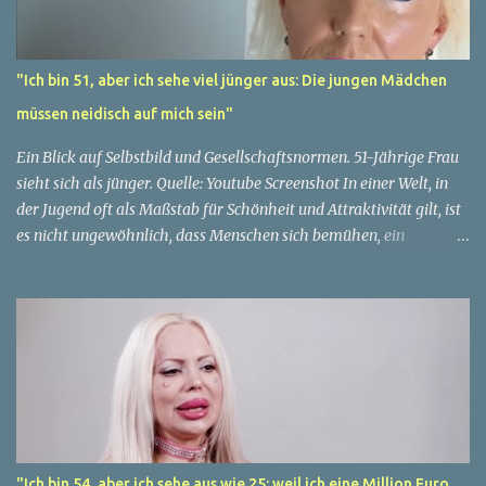
"Ich bin 51, aber ich sehe viel jünger aus: Die jungen Mädchen
müssen neidisch auf mich sein"
Ein Blick auf Selbstbild und Gesellschaftsnormen. 51-Jährige Frau
sieht sich als jünger. Quelle: Youtube Screenshot In einer Welt, in
der Jugend oft als Maßstab für Schönheit und Attraktivität gilt, ist
es nicht ungewöhnlich, dass Menschen sich bemühen, ein
jugendliches Aussehen zu bewahren. Aber was passiert, wenn
jemand sein eigenes Alter anders wahrnimmt als die Gesellschaft
es tut? Treten dann Selbstbild und Realität in Konflikt? Ein
faszinierendes Beispiel für diese Diskrepanz ist die Geschichte
einer 51-jährigen Frau, deren Überzeugung von ihrem Aussehen
sie dazu bringt, sich jünger zu fühlen, als die Gesellschaft sie
wahrnimmt. Diese Frau, deren Name aus Datenschutzgründen
anonym bleibt, erzählt von ihrem Leben und ihren Gedanken über
das Altern. "Ich fühle mich nicht wie 51", sagt sie mit einem
"Ich bin 54, aber ich sehe aus wie 25: weil ich eine Million Euro