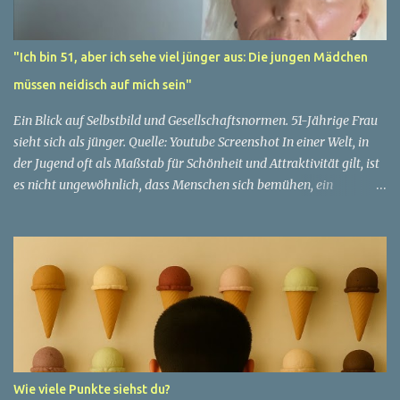
"Ich bin 51, aber ich sehe viel jünger aus: Die jungen Mädchen
müssen neidisch auf mich sein"
Ein Blick auf Selbstbild und Gesellschaftsnormen. 51-Jährige Frau
sieht sich als jünger. Quelle: Youtube Screenshot In einer Welt, in
der Jugend oft als Maßstab für Schönheit und Attraktivität gilt, ist
es nicht ungewöhnlich, dass Menschen sich bemühen, ein
jugendliches Aussehen zu bewahren. Aber was passiert, wenn
jemand sein eigenes Alter anders wahrnimmt als die Gesellschaft
es tut? Treten dann Selbstbild und Realität in Konflikt? Ein
faszinierendes Beispiel für diese Diskrepanz ist die Geschichte
einer 51-jährigen Frau, deren Überzeugung von ihrem Aussehen
sie dazu bringt, sich jünger zu fühlen, als die Gesellschaft sie
wahrnimmt. Diese Frau, deren Name aus Datenschutzgründen
anonym bleibt, erzählt von ihrem Leben und ihren Gedanken über
das Altern. "Ich fühle mich nicht wie 51", sagt sie mit einem
Wie viele Punkte siehst du?
Lächeln. "Ich habe das Gefühl, dass ich immer noch in meinen