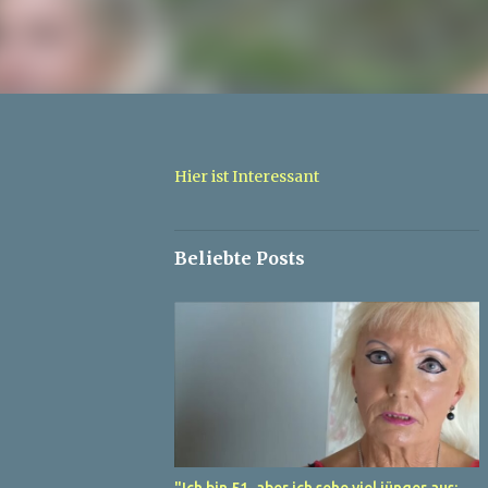
Hier ist Interessant
Beliebte Posts
"Ich bin 51, aber ich sehe viel jünger aus: