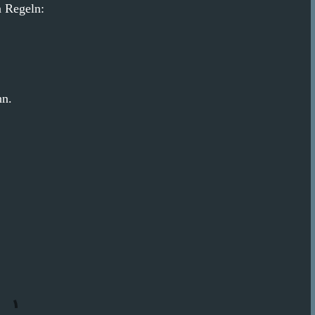
n Regeln:
nn.