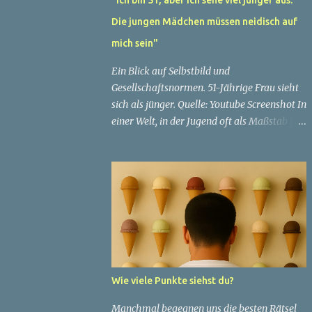
Die jungen Mädchen müssen neidisch auf
mich sein"
Ein Blick auf Selbstbild und
Gesellschaftsnormen. 51-Jährige Frau sieht
sich als jünger. Quelle: Youtube Screenshot In
einer Welt, in der Jugend oft als Maßstab für
Schönheit und Attraktivität gilt, ist es nicht
ungewöhnlich, dass Menschen sich
bemühen, ein jugendliches Aussehen zu
bewahren. Aber was passiert, wenn jemand
sein eigenes Alter anders wahrnimmt als die
Gesellschaft es tut? Treten dann Selbstbild
und Realität in Konflikt? Ein faszinierendes
Beispiel für diese Diskrepanz ist die
Geschichte einer 51-jährigen Frau, deren
Wie viele Punkte siehst du?
Überzeugung von ihrem Aussehen sie dazu
bringt, sich jünger zu fühlen, als die
Manchmal begegnen uns die besten Rätsel