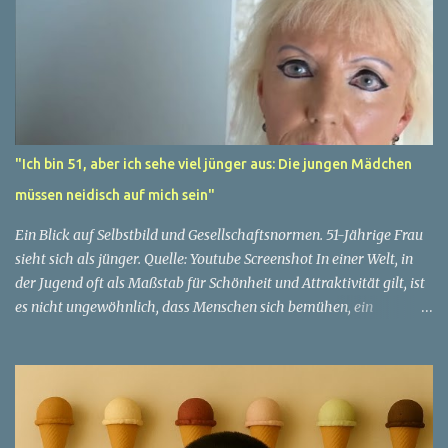
"Ich bin 51, aber ich sehe viel jünger aus: Die jungen Mädchen
müssen neidisch auf mich sein"
Ein Blick auf Selbstbild und Gesellschaftsnormen. 51-Jährige Frau
sieht sich als jünger. Quelle: Youtube Screenshot In einer Welt, in
der Jugend oft als Maßstab für Schönheit und Attraktivität gilt, ist
es nicht ungewöhnlich, dass Menschen sich bemühen, ein
jugendliches Aussehen zu bewahren. Aber was passiert, wenn
jemand sein eigenes Alter anders wahrnimmt als die Gesellschaft
es tut? Treten dann Selbstbild und Realität in Konflikt? Ein
faszinierendes Beispiel für diese Diskrepanz ist die Geschichte
einer 51-jährigen Frau, deren Überzeugung von ihrem Aussehen