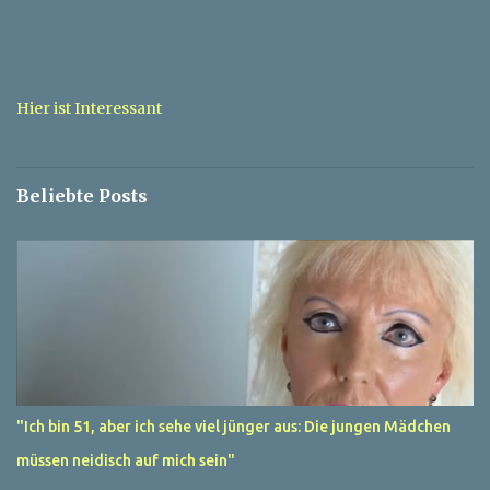
e
n
t
a
Hier ist Interessant
r
e
Beliebte Posts
"Ich bin 51, aber ich sehe viel jünger aus: Die jungen Mädchen
müssen neidisch auf mich sein"