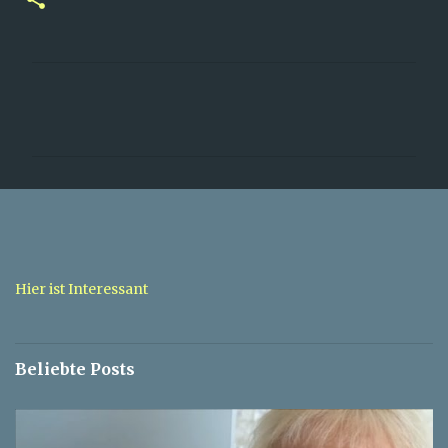
K
o
m
m
e
n
t
a
Hier ist Interessant
r
e
Beliebte Posts