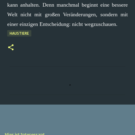
kann anhalten. Denn manchmal beginnt eine bessere
Welt nicht mit großen Veränderungen, sondern mit
einer einzigen Entscheidung: nicht wegzuschauen.
HAUSTIERE
K
o
m
m
e
n
t
Hier ist Interessant