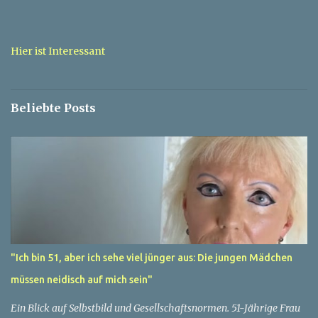
n
t
a
Hier ist Interessant
r
e
Beliebte Posts
"Ich bin 51, aber ich sehe viel jünger aus: Die jungen Mädchen
müssen neidisch auf mich sein"
Ein Blick auf Selbstbild und Gesellschaftsnormen. 51-Jährige Frau