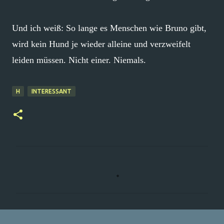
Und ich weiß: So lange es Menschen wie Bruno gibt,
wird kein Hund je wieder alleine und verzweifelt
leiden müssen. Nicht einer. Niemals.
H
INTERESSANT
K
o
m
m
e