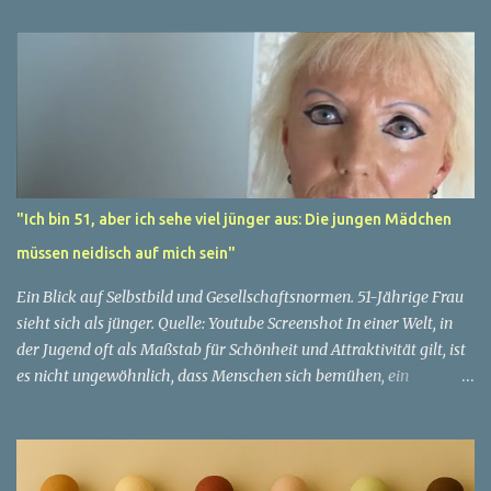
"Ich bin 51, aber ich sehe viel jünger aus: Die jungen Mädchen
müssen neidisch auf mich sein"
Ein Blick auf Selbstbild und Gesellschaftsnormen. 51-Jährige Frau
sieht sich als jünger. Quelle: Youtube Screenshot In einer Welt, in
der Jugend oft als Maßstab für Schönheit und Attraktivität gilt, ist
es nicht ungewöhnlich, dass Menschen sich bemühen, ein
jugendliches Aussehen zu bewahren. Aber was passiert, wenn
jemand sein eigenes Alter anders wahrnimmt als die Gesellschaft
es tut? Treten dann Selbstbild und Realität in Konflikt? Ein
faszinierendes Beispiel für diese Diskrepanz ist die Geschichte