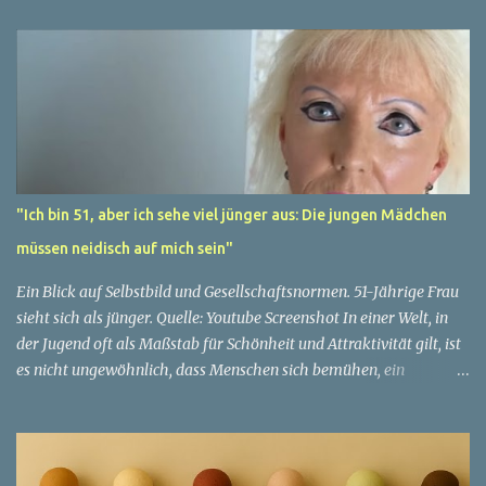
"Ich bin 51, aber ich sehe viel jünger aus: Die jungen Mädchen
müssen neidisch auf mich sein"
Ein Blick auf Selbstbild und Gesellschaftsnormen. 51-Jährige Frau
sieht sich als jünger. Quelle: Youtube Screenshot In einer Welt, in
der Jugend oft als Maßstab für Schönheit und Attraktivität gilt, ist
es nicht ungewöhnlich, dass Menschen sich bemühen, ein
jugendliches Aussehen zu bewahren. Aber was passiert, wenn
jemand sein eigenes Alter anders wahrnimmt als die Gesellschaft
es tut? Treten dann Selbstbild und Realität in Konflikt? Ein
faszinierendes Beispiel für diese Diskrepanz ist die Geschichte