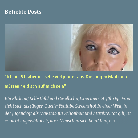
e
Beliebte Posts
"Ich bin 51, aber ich sehe viel jünger aus: Die jungen Mädchen
müssen neidisch auf mich sein"
Ein Blick auf Selbstbild und Gesellschaftsnormen. 51-Jährige Frau
sieht sich als jünger. Quelle: Youtube Screenshot In einer Welt, in
der Jugend oft als Maßstab für Schönheit und Attraktivität gilt, ist
es nicht ungewöhnlich, dass Menschen sich bemühen, ein
jugendliches Aussehen zu bewahren. Aber was passiert, wenn
jemand sein eigenes Alter anders wahrnimmt als die Gesellschaft