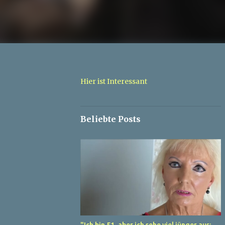
Hier ist Interessant
Beliebte Posts
"Ich bin 51, aber ich sehe viel jünger aus: