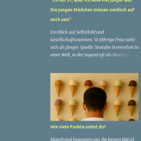
Die jungen Mädchen müssen neidisch auf
mich sein"
Ein Blick auf Selbstbild und
Gesellschaftsnormen. 51-Jährige Frau sieht
sich als jünger. Quelle: Youtube Screenshot In
einer Welt, in der Jugend oft als Maßstab für
Schönheit und Attraktivität gilt, ist es nicht
ungewöhnlich, dass Menschen sich
bemühen, ein jugendliches Aussehen zu
bewahren. Aber was passiert, wenn jemand
sein eigenes Alter anders wahrnimmt als die
Gesellschaft es tut? Treten dann Selbstbild
und Realität in Konflikt? Ein faszinierendes
Beispiel für diese Diskrepanz ist die
Geschichte einer 51-jährigen Frau, deren
Wie viele Punkte siehst du?
Überzeugung von ihrem Aussehen sie dazu
bringt, sich jünger zu fühlen, als die
Manchmal begegnen uns die besten Rätsel