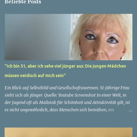
Beliebte Posts
"Ich bin 51, aber ich sehe viel jünger aus: Die jungen Mädchen
müssen neidisch auf mich sein"
Ein Blick auf Selbstbild und Gesellschaftsnormen. 51-Jährige Frau
sieht sich als jünger. Quelle: Youtube Screenshot In einer Welt, in
der Jugend oft als Maßstab für Schönheit und Attraktivität gilt, ist
es nicht ungewöhnlich, dass Menschen sich bemühen, ein
jugendliches Aussehen zu bewahren. Aber was passiert, wenn
jemand sein eigenes Alter anders wahrnimmt als die Gesellschaft
es tut? Treten dann Selbstbild und Realität in Konflikt? Ein