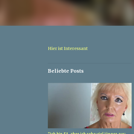
Hier ist Interessant
Beliebte Posts
"Ich bin 51, aber ich sehe viel jünger aus: