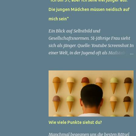
Die jungen Mädchen müssen neidisch auf
mich sein"
Ein Blick auf Selbstbild und
Gesellschaftsnormen. 51-Jährige Frau sieht
sich als jünger. Quelle: Youtube Screenshot In
einer Welt, in der Jugend oft als Maßstab für
Schönheit und Attraktivität gilt, ist es nicht
ungewöhnlich, dass Menschen sich
bemühen, ein jugendliches Aussehen zu
bewahren. Aber was passiert, wenn jemand
sein eigenes Alter anders wahrnimmt als die
Gesellschaft es tut? Treten dann Selbstbild
und Realität in Konflikt? Ein faszinierendes
Beispiel für diese Diskrepanz ist die
Geschichte einer 51-jährigen Frau, deren
Wie viele Punkte siehst du?
Überzeugung von ihrem Aussehen sie dazu
bringt, sich jünger zu fühlen, als die
Manchmal begegnen uns die besten Rätsel