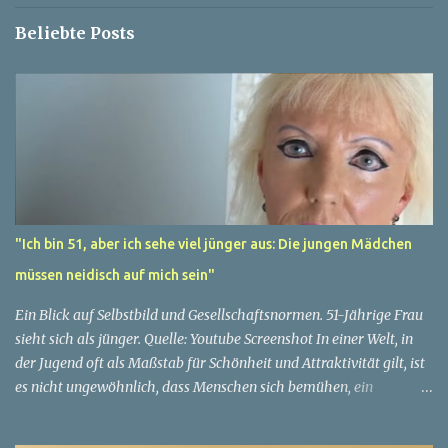
e
Beliebte Posts
"Ich bin 51, aber ich sehe viel jünger aus: Die jungen Mädchen
müssen neidisch auf mich sein"
Ein Blick auf Selbstbild und Gesellschaftsnormen. 51-Jährige Frau
sieht sich als jünger. Quelle: Youtube Screenshot In einer Welt, in
der Jugend oft als Maßstab für Schönheit und Attraktivität gilt, ist
es nicht ungewöhnlich, dass Menschen sich bemühen, ein
jugendliches Aussehen zu bewahren. Aber was passiert, wenn
jemand sein eigenes Alter anders wahrnimmt als die Gesellschaft