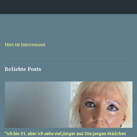
m
m
e
n
t
a
Hier ist Interessant
r
e
Beliebte Posts
"Ich bin 51, aber ich sehe viel jünger aus: Die jungen Mädchen