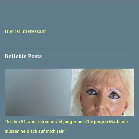
e
n
t
a
Hier ist Interessant
r
e
Beliebte Posts
"Ich bin 51, aber ich sehe viel jünger aus: Die jungen Mädchen
müssen neidisch auf mich sein"