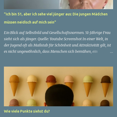
"Ich bin 51, aber ich sehe viel jünger aus: Die jungen Mädchen
müssen neidisch auf mich sein"
Ein Blick auf Selbstbild und Gesellschaftsnormen. 51-Jährige Frau
sieht sich als jünger. Quelle: Youtube Screenshot In einer Welt, in
der Jugend oft als Maßstab für Schönheit und Attraktivität gilt, ist
es nicht ungewöhnlich, dass Menschen sich bemühen, ein
jugendliches Aussehen zu bewahren. Aber was passiert, wenn
jemand sein eigenes Alter anders wahrnimmt als die Gesellschaft
es tut? Treten dann Selbstbild und Realität in Konflikt? Ein
faszinierendes Beispiel für diese Diskrepanz ist die Geschichte
einer 51-jährigen Frau, deren Überzeugung von ihrem Aussehen
sie dazu bringt, sich jünger zu fühlen, als die Gesellschaft sie
wahrnimmt. Diese Frau, deren Name aus Datenschutzgründen
anonym bleibt, erzählt von ihrem Leben und ihren Gedanken über
das Altern. "Ich fühle mich nicht wie 51", sagt sie mit einem
Wie viele Punkte siehst du?
Lächeln. "Ich habe das Gefühl, dass ich immer noch in meinen