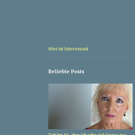
Hier ist Interessant
Beliebte Posts
"Ich bin 51, aber ich sehe viel jünger aus: