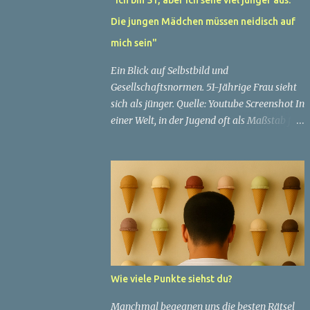
Die jungen Mädchen müssen neidisch auf
mich sein"
Ein Blick auf Selbstbild und
Gesellschaftsnormen. 51-Jährige Frau sieht
sich als jünger. Quelle: Youtube Screenshot In
einer Welt, in der Jugend oft als Maßstab für
Schönheit und Attraktivität gilt, ist es nicht
ungewöhnlich, dass Menschen sich
bemühen, ein jugendliches Aussehen zu
bewahren. Aber was passiert, wenn jemand
sein eigenes Alter anders wahrnimmt als die
Gesellschaft es tut? Treten dann Selbstbild
und Realität in Konflikt? Ein faszinierendes
Beispiel für diese Diskrepanz ist die
Geschichte einer 51-jährigen Frau, deren
Wie viele Punkte siehst du?
Überzeugung von ihrem Aussehen sie dazu
bringt, sich jünger zu fühlen, als die
Manchmal begegnen uns die besten Rätsel