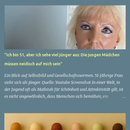
"Ich bin 51, aber ich sehe viel jünger aus: Die jungen Mädchen
müssen neidisch auf mich sein"
Ein Blick auf Selbstbild und Gesellschaftsnormen. 51-Jährige Frau
sieht sich als jünger. Quelle: Youtube Screenshot In einer Welt, in
der Jugend oft als Maßstab für Schönheit und Attraktivität gilt, ist
es nicht ungewöhnlich, dass Menschen sich bemühen, ein
jugendliches Aussehen zu bewahren. Aber was passiert, wenn
jemand sein eigenes Alter anders wahrnimmt als die Gesellschaft
es tut? Treten dann Selbstbild und Realität in Konflikt? Ein
faszinierendes Beispiel für diese Diskrepanz ist die Geschichte