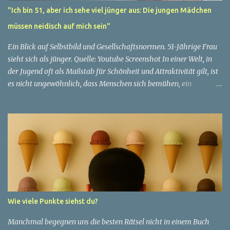
"Ich bin 51, aber ich sehe viel jünger aus: Die jungen Mädchen
müssen neidisch auf mich sein"
Ein Blick auf Selbstbild und Gesellschaftsnormen. 51-Jährige Frau
sieht sich als jünger. Quelle: Youtube Screenshot In einer Welt, in
der Jugend oft als Maßstab für Schönheit und Attraktivität gilt, ist
es nicht ungewöhnlich, dass Menschen sich bemühen, ein
jugendliches Aussehen zu bewahren. Aber was passiert, wenn
jemand sein eigenes Alter anders wahrnimmt als die Gesellschaft
es tut? Treten dann Selbstbild und Realität in Konflikt? Ein
faszinierendes Beispiel für diese Diskrepanz ist die Geschichte
einer 51-jährigen Frau, deren Überzeugung von ihrem Aussehen
sie dazu bringt, sich jünger zu fühlen, als die Gesellschaft sie
wahrnimmt. Diese Frau, deren Name aus Datenschutzgründen
anonym bleibt, erzählt von ihrem Leben und ihren Gedanken über
das Altern. "Ich fühle mich nicht wie 51", sagt sie mit einem
Wie viele Punkte siehst du?
Lächeln. "Ich habe das Gefühl, dass ich immer noch in meinen
30ern bin." Für sie ist das Alter nichts als eine Zahl, eine
Manchmal begegnen uns die besten Rätsel nicht in einem Buch