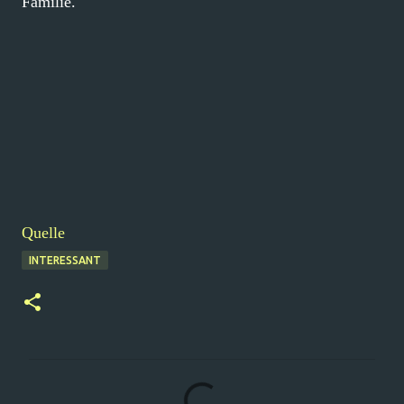
Familie.
Quelle
INTERESSANT
K