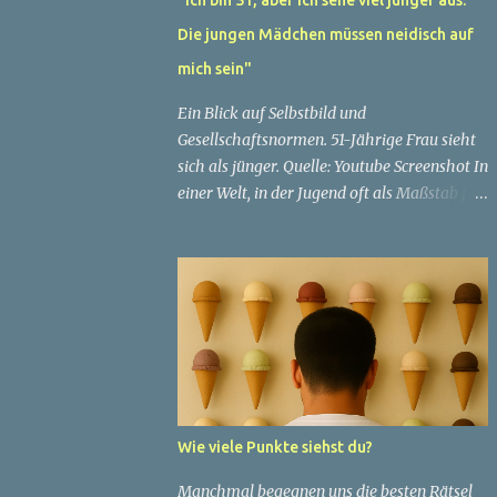
Die jungen Mädchen müssen neidisch auf
mich sein"
Ein Blick auf Selbstbild und
Gesellschaftsnormen. 51-Jährige Frau sieht
sich als jünger. Quelle: Youtube Screenshot In
einer Welt, in der Jugend oft als Maßstab für
Schönheit und Attraktivität gilt, ist es nicht
ungewöhnlich, dass Menschen sich
bemühen, ein jugendliches Aussehen zu
bewahren. Aber was passiert, wenn jemand
sein eigenes Alter anders wahrnimmt als die
Gesellschaft es tut? Treten dann Selbstbild
und Realität in Konflikt? Ein faszinierendes
Beispiel für diese Diskrepanz ist die
Geschichte einer 51-jährigen Frau, deren
Wie viele Punkte siehst du?
Überzeugung von ihrem Aussehen sie dazu
bringt, sich jünger zu fühlen, als die
Manchmal begegnen uns die besten Rätsel