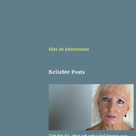
Hier ist Interessant
Beliebte Posts
"Ich bin 51, aber ich sehe viel jünger aus: