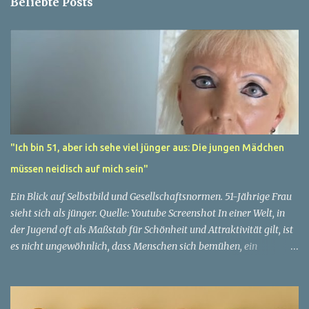
Beliebte Posts
"Ich bin 51, aber ich sehe viel jünger aus: Die jungen Mädchen
müssen neidisch auf mich sein"
Ein Blick auf Selbstbild und Gesellschaftsnormen. 51-Jährige Frau
sieht sich als jünger. Quelle: Youtube Screenshot In einer Welt, in
der Jugend oft als Maßstab für Schönheit und Attraktivität gilt, ist
es nicht ungewöhnlich, dass Menschen sich bemühen, ein
jugendliches Aussehen zu bewahren. Aber was passiert, wenn
jemand sein eigenes Alter anders wahrnimmt als die Gesellschaft
es tut? Treten dann Selbstbild und Realität in Konflikt? Ein