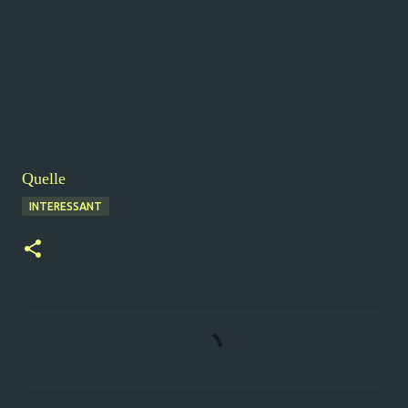
Quelle
INTERESSANT
K
o
m