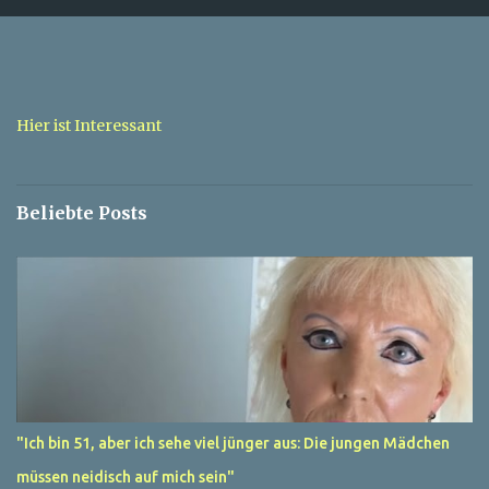
m
e
n
t
a
Hier ist Interessant
r
e
Beliebte Posts
"Ich bin 51, aber ich sehe viel jünger aus: Die jungen Mädchen
müssen neidisch auf mich sein"