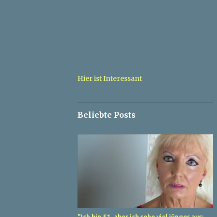
Hier ist Interessant
Beliebte Posts
"Ich bin 51, aber ich sehe viel jünger aus: