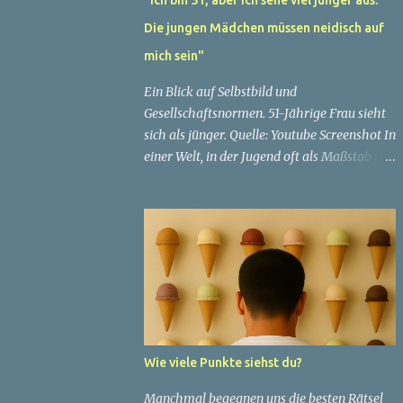
Die jungen Mädchen müssen neidisch auf
mich sein"
Ein Blick auf Selbstbild und
Gesellschaftsnormen. 51-Jährige Frau sieht
sich als jünger. Quelle: Youtube Screenshot In
einer Welt, in der Jugend oft als Maßstab für
Schönheit und Attraktivität gilt, ist es nicht
ungewöhnlich, dass Menschen sich
bemühen, ein jugendliches Aussehen zu
bewahren. Aber was passiert, wenn jemand
sein eigenes Alter anders wahrnimmt als die
Gesellschaft es tut? Treten dann Selbstbild
und Realität in Konflikt? Ein faszinierendes
Beispiel für diese Diskrepanz ist die
Geschichte einer 51-jährigen Frau, deren
Wie viele Punkte siehst du?
Überzeugung von ihrem Aussehen sie dazu
bringt, sich jünger zu fühlen, als die
Manchmal begegnen uns die besten Rätsel