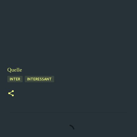
Quelle
INTER
INTERESSANT
K
o