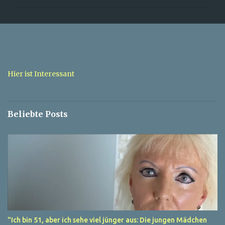
m
m
e
n
t
a
Hier ist Interessant
r
e
Beliebte Posts
"Ich bin 51, aber ich sehe viel jünger aus: Die jungen Mädchen