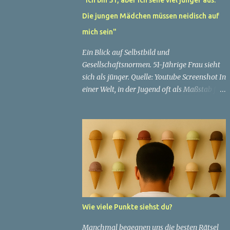
Die jungen Mädchen müssen neidisch auf
mich sein"
Ein Blick auf Selbstbild und
Gesellschaftsnormen. 51-Jährige Frau sieht
sich als jünger. Quelle: Youtube Screenshot In
einer Welt, in der Jugend oft als Maßstab für
Schönheit und Attraktivität gilt, ist es nicht
ungewöhnlich, dass Menschen sich
bemühen, ein jugendliches Aussehen zu
bewahren. Aber was passiert, wenn jemand
sein eigenes Alter anders wahrnimmt als die
Gesellschaft es tut? Treten dann Selbstbild
und Realität in Konflikt? Ein faszinierendes
Beispiel für diese Diskrepanz ist die
Geschichte einer 51-jährigen Frau, deren
Wie viele Punkte siehst du?
Überzeugung von ihrem Aussehen sie dazu
bringt, sich jünger zu fühlen, als die
Manchmal begegnen uns die besten Rätsel