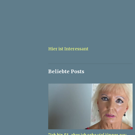
Hier ist Interessant
Beliebte Posts
"Ich bin 51, aber ich sehe viel jünger aus: