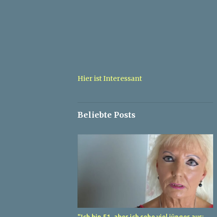
Hier ist Interessant
Beliebte Posts
"Ich bin 51, aber ich sehe viel jünger aus: