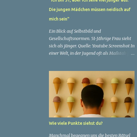
Die jungen Mädchen müssen neidisch auf
mich sein"
Ein Blick auf Selbstbild und
Gesellschaftsnormen. 51-Jährige Frau sieht
sich als jünger. Quelle: Youtube Screenshot In
einer Welt, in der Jugend oft als Maßstab für
Schönheit und Attraktivität gilt, ist es nicht
ungewöhnlich, dass Menschen sich
bemühen, ein jugendliches Aussehen zu
bewahren. Aber was passiert, wenn jemand
sein eigenes Alter anders wahrnimmt als die
Gesellschaft es tut? Treten dann Selbstbild
und Realität in Konflikt? Ein faszinierendes
Beispiel für diese Diskrepanz ist die
Geschichte einer 51-jährigen Frau, deren
Wie viele Punkte siehst du?
Überzeugung von ihrem Aussehen sie dazu
bringt, sich jünger zu fühlen, als die
Manchmal begegnen uns die besten Rätsel