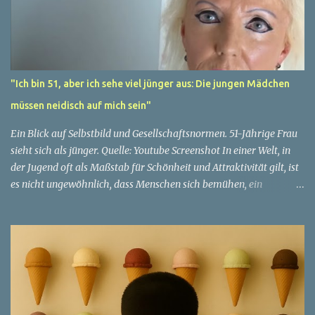
"Ich bin 51, aber ich sehe viel jünger aus: Die jungen Mädchen
müssen neidisch auf mich sein"
Ein Blick auf Selbstbild und Gesellschaftsnormen. 51-Jährige Frau
sieht sich als jünger. Quelle: Youtube Screenshot In einer Welt, in
der Jugend oft als Maßstab für Schönheit und Attraktivität gilt, ist
es nicht ungewöhnlich, dass Menschen sich bemühen, ein
jugendliches Aussehen zu bewahren. Aber was passiert, wenn
jemand sein eigenes Alter anders wahrnimmt als die Gesellschaft
es tut? Treten dann Selbstbild und Realität in Konflikt? Ein
faszinierendes Beispiel für diese Diskrepanz ist die Geschichte
einer 51-jährigen Frau, deren Überzeugung von ihrem Aussehen
sie dazu bringt, sich jünger zu fühlen, als die Gesellschaft sie
wahrnimmt. Diese Frau, deren Name aus Datenschutzgründen