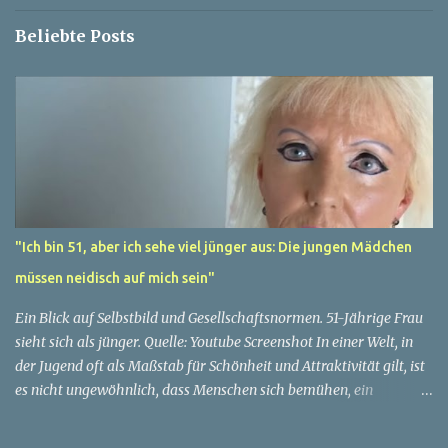
e
Beliebte Posts
"Ich bin 51, aber ich sehe viel jünger aus: Die jungen Mädchen
müssen neidisch auf mich sein"
Ein Blick auf Selbstbild und Gesellschaftsnormen. 51-Jährige Frau
sieht sich als jünger. Quelle: Youtube Screenshot In einer Welt, in
der Jugend oft als Maßstab für Schönheit und Attraktivität gilt, ist
es nicht ungewöhnlich, dass Menschen sich bemühen, ein
jugendliches Aussehen zu bewahren. Aber was passiert, wenn
jemand sein eigenes Alter anders wahrnimmt als die Gesellschaft