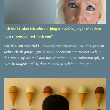
"Ich bin 51, aber ich sehe viel jünger aus: Die jungen Mädchen
müssen neidisch auf mich sein"
Ein Blick auf Selbstbild und Gesellschaftsnormen. 51-Jährige Frau
sieht sich als jünger. Quelle: Youtube Screenshot In einer Welt, in
der Jugend oft als Maßstab für Schönheit und Attraktivität gilt, ist
es nicht ungewöhnlich, dass Menschen sich bemühen, ein
jugendliches Aussehen zu bewahren. Aber was passiert, wenn
jemand sein eigenes Alter anders wahrnimmt als die Gesellschaft
es tut? Treten dann Selbstbild und Realität in Konflikt? Ein
faszinierendes Beispiel für diese Diskrepanz ist die Geschichte
einer 51-jährigen Frau, deren Überzeugung von ihrem Aussehen
sie dazu bringt, sich jünger zu fühlen, als die Gesellschaft sie
wahrnimmt. Diese Frau, deren Name aus Datenschutzgründen