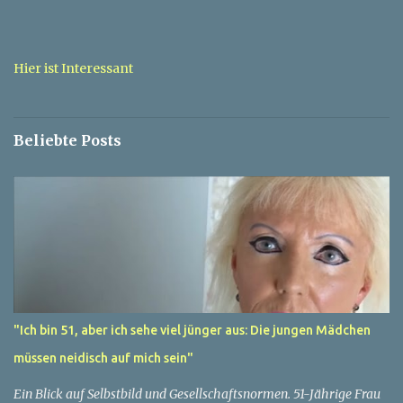
m
e
n
t
Hier ist Interessant
a
r
v
e
Beliebte Posts
r
ö
f
f
e
n
t
l
i
c
h
e
"Ich bin 51, aber ich sehe viel jünger aus: Die jungen Mädchen
n
müssen neidisch auf mich sein"
Ein Blick auf Selbstbild und Gesellschaftsnormen. 51-Jährige Frau