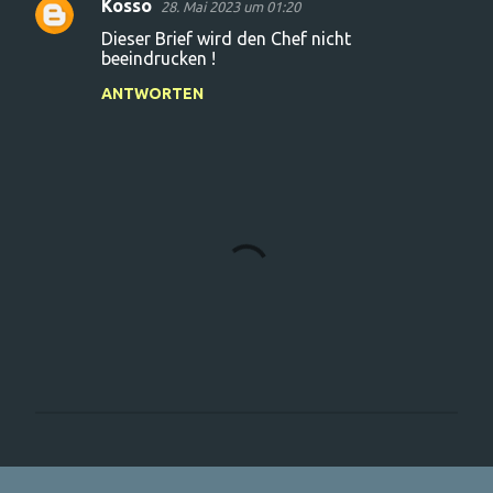
Kosso
28. Mai 2023 um 01:20
K
Dieser Brief wird den Chef nicht
o
beeindrucken !
m
ANTWORTEN
m
e
n
t
a
r
e
K
o
m