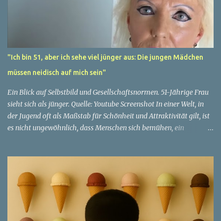
"Ich bin 51, aber ich sehe viel jünger aus: Die jungen Mädchen
müssen neidisch auf mich sein"
Ein Blick auf Selbstbild und Gesellschaftsnormen. 51-Jährige Frau
sieht sich als jünger. Quelle: Youtube Screenshot In einer Welt, in
der Jugend oft als Maßstab für Schönheit und Attraktivität gilt, ist
es nicht ungewöhnlich, dass Menschen sich bemühen, ein
jugendliches Aussehen zu bewahren. Aber was passiert, wenn
jemand sein eigenes Alter anders wahrnimmt als die Gesellschaft
es tut? Treten dann Selbstbild und Realität in Konflikt? Ein
faszinierendes Beispiel für diese Diskrepanz ist die Geschichte
einer 51-jährigen Frau, deren Überzeugung von ihrem Aussehen
sie dazu bringt, sich jünger zu fühlen, als die Gesellschaft sie
wahrnimmt. Diese Frau, deren Name aus Datenschutzgründen