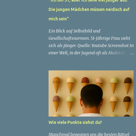
Die jungen Mädchen müssen neidisch auf
mich sein"
Ein Blick auf Selbstbild und
Gesellschaftsnormen. 51-Jährige Frau sieht
sich als jünger. Quelle: Youtube Screenshot In
einer Welt, in der Jugend oft als Maßstab für
Schönheit und Attraktivität gilt, ist es nicht
ungewöhnlich, dass Menschen sich
bemühen, ein jugendliches Aussehen zu
bewahren. Aber was passiert, wenn jemand
sein eigenes Alter anders wahrnimmt als die
Gesellschaft es tut? Treten dann Selbstbild
und Realität in Konflikt? Ein faszinierendes
Beispiel für diese Diskrepanz ist die
Geschichte einer 51-jährigen Frau, deren
Wie viele Punkte siehst du?
Überzeugung von ihrem Aussehen sie dazu
bringt, sich jünger zu fühlen, als die
Manchmal begegnen uns die besten Rätsel