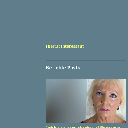
Hier ist Interessant
Beliebte Posts
"Ich bin 51, aber ich sehe viel jünger aus: