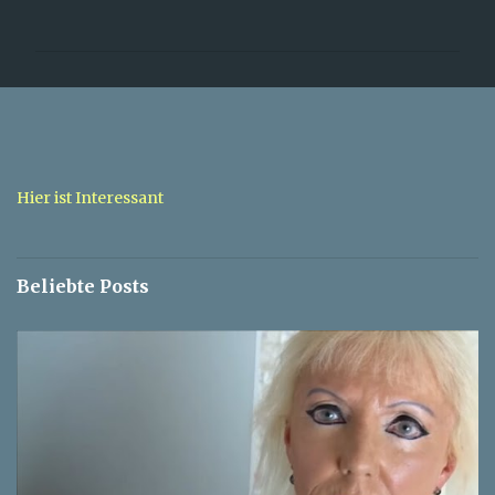
o
m
m
e
n
t
a
Hier ist Interessant
r
e
Beliebte Posts