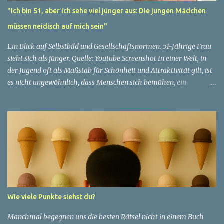
"Ich bin 51, aber ich sehe viel jünger aus: Die jungen Mädchen
müssen neidisch auf mich sein"
Ein Blick auf Selbstbild und Gesellschaftsnormen. 51-Jährige Frau
sieht sich als jünger. Quelle: Youtube Screenshot In einer Welt, in
der Jugend oft als Maßstab für Schönheit und Attraktivität gilt, ist
es nicht ungewöhnlich, dass Menschen sich bemühen, ein
jugendliches Aussehen zu bewahren. Aber was passiert, wenn
jemand sein eigenes Alter anders wahrnimmt als die Gesellschaft
es tut? Treten dann Selbstbild und Realität in Konflikt? Ein
faszinierendes Beispiel für diese Diskrepanz ist die Geschichte
einer 51-jährigen Frau, deren Überzeugung von ihrem Aussehen
sie dazu bringt, sich jünger zu fühlen, als die Gesellschaft sie
wahrnimmt. Diese Frau, deren Name aus Datenschutzgründen
anonym bleibt, erzählt von ihrem Leben und ihren Gedanken über
das Altern. "Ich fühle mich nicht wie 51", sagt sie mit einem
Wie viele Punkte siehst du?
Lächeln. "Ich habe das Gefühl, dass ich immer noch in meinen
30ern bin." Für sie ist das Alter nichts als eine Zahl, eine
Manchmal begegnen uns die besten Rätsel nicht in einem Buch