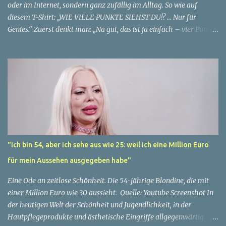
statistische Angabe, die nichts über ihren...
oder im Internet, sondern ganz zufällig im Alltag. So wie auf
diesem T-Shirt: „WIE VIELE PUNKTE SIEHST DU!? … Nur für
Genies.“ Zuerst denkt man: „Na gut, das ist ja einfach – vier Punkte
stehen direkt auf dem Shirt.“ ✅ Aber Moment mal… ganz so simpel
ist es nicht. Die Suche nach den Punkten 👉 Schau dir den
Hintergrund an: 15 Eiswaffeln hängen an der Wand, jede mit einer
perfekten Kugel. Sind das vielleicht auch Punkte? 👉 Und dann gibt
es da noch den Punkt am Ende des Satzes „Nur für Genies.“ – zählt
der auch dazu? 👉 Manche sagen sogar: Der Kopf des Mannes ist
ebenfalls ein „Punkt“ in der Mitte des Bildes. 😅 Plötzlich wird aus
einer einfachen Aufgabe ein echtes Denksport-Rätsel. Die
möglichen Antworten Variante 1 (klassisch): Nur die 4 Punkte, die
"Ich bin 54, aber ich sehe aus wie 25: weil ich eine Million Euro
auf dem Shirt gedruckt sind. Variante 2 (genauer): 4 Punkte + der
für mein Aussehen ausgegeben habe"
Punkt im Satzzeichen = 5. Variante 3 (kreativ): 4 Punkte + 1 Punkt
(Satzende) + 15 Eiskugeln = 20. Variante 4 (hu...
Eine Ode an zeitlose Schönheit. Die 54-jährige Blondine, die mit
einer Million Euro wie 30 aussieht. Quelle: Youtube Screenshot In
der heutigen Welt der Schönheit und Jugendlichkeit, in der
Hautpflegeprodukte und ästhetische Eingriffe allgegenwärtig