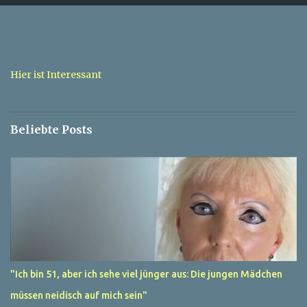
e
n
t
a
Hier ist Interessant
r
e
Beliebte Posts
"Ich bin 51, aber ich sehe viel jünger aus: Die jungen Mädchen
müssen neidisch auf mich sein"