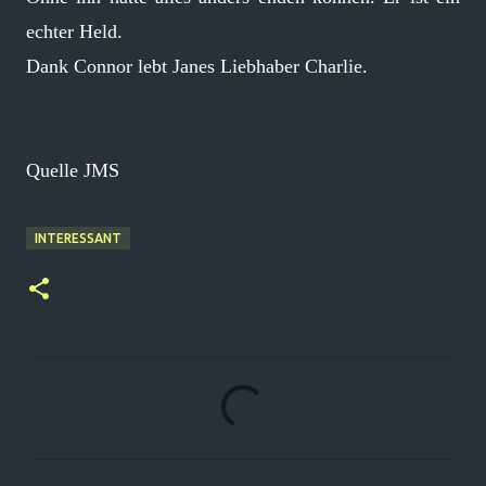
echter Held.
Dank Connor lebt Janes Liebhaber Charlie.
Quelle JMS
INTERESSANT
K
o
m
m