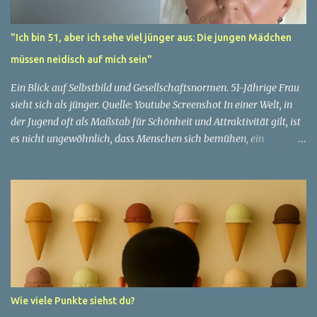
"Ich bin 51, aber ich sehe viel jünger aus: Die jungen Mädchen
müssen neidisch auf mich sein"
Ein Blick auf Selbstbild und Gesellschaftsnormen. 51-Jährige Frau
sieht sich als jünger. Quelle: Youtube Screenshot In einer Welt, in
der Jugend oft als Maßstab für Schönheit und Attraktivität gilt, ist
es nicht ungewöhnlich, dass Menschen sich bemühen, ein
jugendliches Aussehen zu bewahren. Aber was passiert, wenn
jemand sein eigenes Alter anders wahrnimmt als die Gesellschaft
es tut? Treten dann Selbstbild und Realität in Konflikt? Ein
faszinierendes Beispiel für diese Diskrepanz ist die Geschichte
einer 51-jährigen Frau, deren Überzeugung von ihrem Aussehen
sie dazu bringt, sich jünger zu fühlen, als die Gesellschaft sie
wahrnimmt. Diese Frau, deren Name aus Datenschutzgründen
anonym bleibt, erzählt von ihrem Leben und ihren Gedanken über
das Altern. "Ich fühle mich nicht wie 51", sagt sie mit einem
Wie viele Punkte siehst du?
Lächeln. "Ich habe das Gefühl, dass ich immer noch in meinen