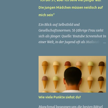
Die jungen Mädchen müssen neidisch auf
mich sein"
Ein Blick auf Selbstbild und
Gesellschaftsnormen. 51-Jährige Frau sieht
sich als jünger. Quelle: Youtube Screenshot In
einer Welt, in der Jugend oft als Maßstab für
Schönheit und Attraktivität gilt, ist es nicht
ungewöhnlich, dass Menschen sich
bemühen, ein jugendliches Aussehen zu
bewahren. Aber was passiert, wenn jemand
sein eigenes Alter anders wahrnimmt als die
Gesellschaft es tut? Treten dann Selbstbild
und Realität in Konflikt? Ein faszinierendes
Beispiel für diese Diskrepanz ist die
Geschichte einer 51-jährigen Frau, deren
Wie viele Punkte siehst du?
Überzeugung von ihrem Aussehen sie dazu
bringt, sich jünger zu fühlen, als die
Manchmal begegnen uns die besten Rätsel