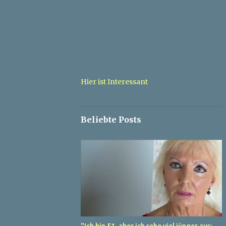
Hier ist Interessant
Beliebte Posts
"Ich bin 51, aber ich sehe viel jünger aus: