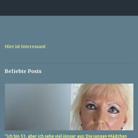
m
m
e
n
t
a
Hier ist Interessant
r
e
Beliebte Posts
"Ich bin 51, aber ich sehe viel jünger aus: Die jungen Mädchen