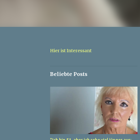
Hier ist Interessant
Beliebte Posts
"Ich bin 51, aber ich sehe viel jünger aus: