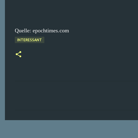
Quelle: epochtimes.com
INTERESSANT
K
o
m
m
e
n