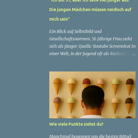
Die jungen Mädchen müssen neidisch auf
mich sein"
Ein Blick auf Selbstbild und
Gesellschaftsnormen. 51-Jährige Frau sieht
sich als jünger. Quelle: Youtube Screenshot In
einer Welt, in der Jugend oft als Maßstab für
Schönheit und Attraktivität gilt, ist es nicht
ungewöhnlich, dass Menschen sich
bemühen, ein jugendliches Aussehen zu
bewahren. Aber was passiert, wenn jemand
sein eigenes Alter anders wahrnimmt als die
Gesellschaft es tut? Treten dann Selbstbild
und Realität in Konflikt? Ein faszinierendes
Beispiel für diese Diskrepanz ist die
Geschichte einer 51-jährigen Frau, deren
Wie viele Punkte siehst du?
Überzeugung von ihrem Aussehen sie dazu
bringt, sich jünger zu fühlen, als die
Manchmal begegnen uns die besten Rätsel