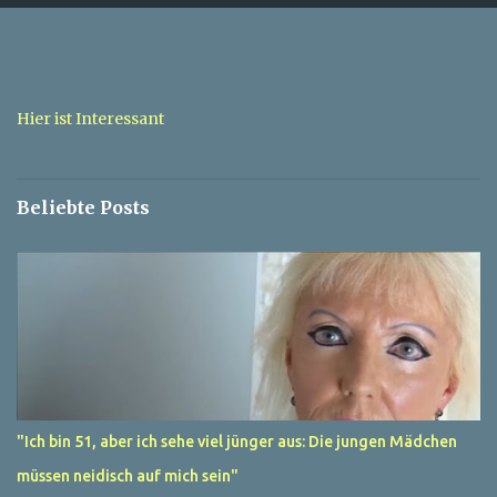
e
n
t
a
Hier ist Interessant
r
e
Beliebte Posts
"Ich bin 51, aber ich sehe viel jünger aus: Die jungen Mädchen
müssen neidisch auf mich sein"