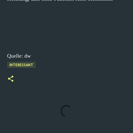
Quelle: dw
INTERESSANT
K
o
m
m