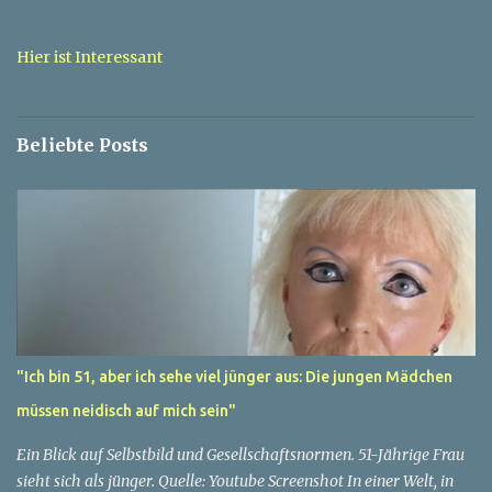
t
a
Hier ist Interessant
r
e
Beliebte Posts
"Ich bin 51, aber ich sehe viel jünger aus: Die jungen Mädchen
müssen neidisch auf mich sein"
Ein Blick auf Selbstbild und Gesellschaftsnormen. 51-Jährige Frau
sieht sich als jünger. Quelle: Youtube Screenshot In einer Welt, in