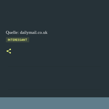
Quelle: dailymail.co.uk
INTERESSANT
K
o
m
m
e
n