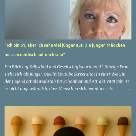
"Ich bin 51, aber ich sehe viel jünger aus: Die jungen Mädchen
müssen neidisch auf mich sein"
Ein Blick auf Selbstbild und Gesellschaftsnormen. 51-Jährige Frau
sieht sich als jünger. Quelle: Youtube Screenshot In einer Welt, in
der Jugend oft als Maßstab für Schönheit und Attraktivität gilt, ist
es nicht ungewöhnlich, dass Menschen sich bemühen, ein
jugendliches Aussehen zu bewahren. Aber was passiert, wenn
jemand sein eigenes Alter anders wahrnimmt als die Gesellschaft
es tut? Treten dann Selbstbild und Realität in Konflikt? Ein
faszinierendes Beispiel für diese Diskrepanz ist die Geschichte
einer 51-jährigen Frau, deren Überzeugung von ihrem Aussehen
sie dazu bringt, sich jünger zu fühlen, als die Gesellschaft sie