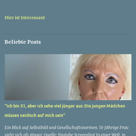
n
t
a
Hier ist Interessant
r
e
Beliebte Posts
"Ich bin 51, aber ich sehe viel jünger aus: Die jungen Mädchen
müssen neidisch auf mich sein"
Ein Blick auf Selbstbild und Gesellschaftsnormen. 51-Jährige Frau
sieht sich als jünger. Quelle: Youtube Screenshot In einer Welt, in