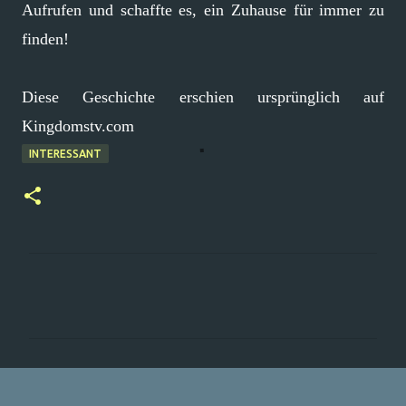
Aufrufen und schaffte es, ein Zuhause für immer zu
finden!
Diese Geschichte erschien ursprünglich auf
Kingdomstv.com
INTERESSANT
K
o
m
m
e