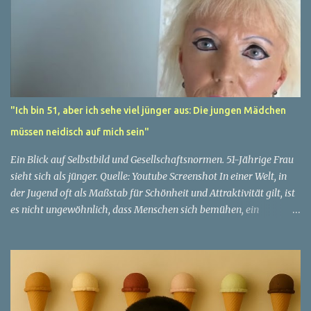
"Ich bin 51, aber ich sehe viel jünger aus: Die jungen Mädchen
müssen neidisch auf mich sein"
Ein Blick auf Selbstbild und Gesellschaftsnormen. 51-Jährige Frau
sieht sich als jünger. Quelle: Youtube Screenshot In einer Welt, in
der Jugend oft als Maßstab für Schönheit und Attraktivität gilt, ist
es nicht ungewöhnlich, dass Menschen sich bemühen, ein
jugendliches Aussehen zu bewahren. Aber was passiert, wenn
jemand sein eigenes Alter anders wahrnimmt als die Gesellschaft
es tut? Treten dann Selbstbild und Realität in Konflikt? Ein
faszinierendes Beispiel für diese Diskrepanz ist die Geschichte
einer 51-jährigen Frau, deren Überzeugung von ihrem Aussehen
sie dazu bringt, sich jünger zu fühlen, als die Gesellschaft sie