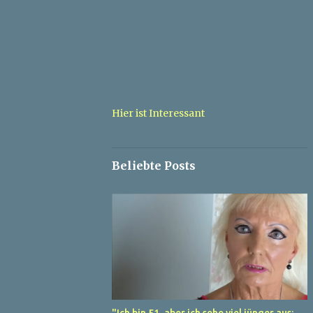
Hier ist Interessant
Beliebte Posts
"Ich bin 51, aber ich sehe viel jünger aus: