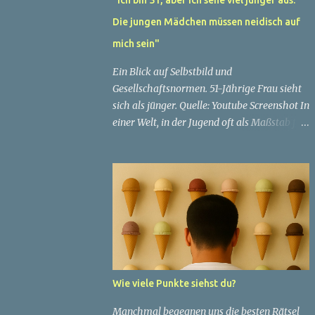
Die jungen Mädchen müssen neidisch auf
mich sein"
Ein Blick auf Selbstbild und
Gesellschaftsnormen. 51-Jährige Frau sieht
sich als jünger. Quelle: Youtube Screenshot In
einer Welt, in der Jugend oft als Maßstab für
Schönheit und Attraktivität gilt, ist es nicht
ungewöhnlich, dass Menschen sich
bemühen, ein jugendliches Aussehen zu
bewahren. Aber was passiert, wenn jemand
sein eigenes Alter anders wahrnimmt als die
Gesellschaft es tut? Treten dann Selbstbild
und Realität in Konflikt? Ein faszinierendes
Beispiel für diese Diskrepanz ist die
Geschichte einer 51-jährigen Frau, deren
Wie viele Punkte siehst du?
Überzeugung von ihrem Aussehen sie dazu
bringt, sich jünger zu fühlen, als die
Manchmal begegnen uns die besten Rätsel