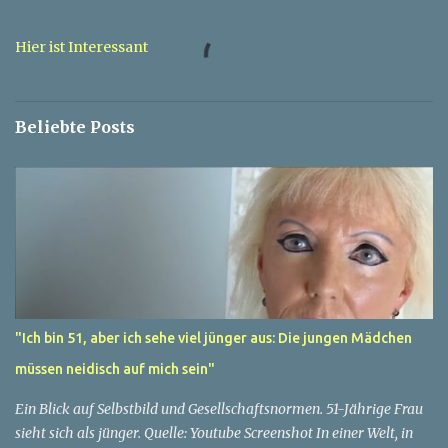
t
a
Hier ist Interessant
r
e
Beliebte Posts
"Ich bin 51, aber ich sehe viel jünger aus: Die jungen Mädchen
müssen neidisch auf mich sein"
Ein Blick auf Selbstbild und Gesellschaftsnormen. 51-Jährige Frau
sieht sich als jünger. Quelle: Youtube Screenshot In einer Welt, in