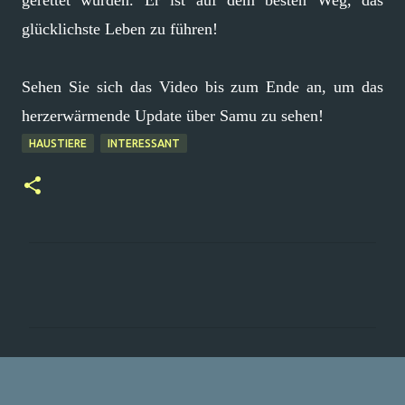
gerettet wurden. Er ist auf dem besten Weg, das
glücklichste Leben zu führen!
Sehen Sie sich das Video bis zum Ende an, um das
herzerwärmende Update über Samu zu sehen!
HAUSTIERE
INTERESSANT
K
o
m
m
e
n