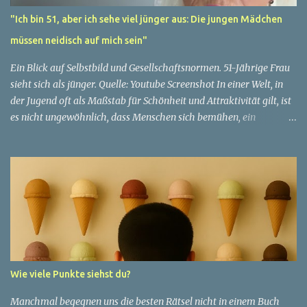
"Ich bin 51, aber ich sehe viel jünger aus: Die jungen Mädchen
müssen neidisch auf mich sein"
Ein Blick auf Selbstbild und Gesellschaftsnormen. 51-Jährige Frau
sieht sich als jünger. Quelle: Youtube Screenshot In einer Welt, in
der Jugend oft als Maßstab für Schönheit und Attraktivität gilt, ist
es nicht ungewöhnlich, dass Menschen sich bemühen, ein
jugendliches Aussehen zu bewahren. Aber was passiert, wenn
jemand sein eigenes Alter anders wahrnimmt als die Gesellschaft
es tut? Treten dann Selbstbild und Realität in Konflikt? Ein
faszinierendes Beispiel für diese Diskrepanz ist die Geschichte
einer 51-jährigen Frau, deren Überzeugung von ihrem Aussehen
sie dazu bringt, sich jünger zu fühlen, als die Gesellschaft sie
wahrnimmt. Diese Frau, deren Name aus Datenschutzgründen
anonym bleibt, erzählt von ihrem Leben und ihren Gedanken über
das Altern. "Ich fühle mich nicht wie 51", sagt sie mit einem
Wie viele Punkte siehst du?
Lächeln. "Ich habe das Gefühl, dass ich immer noch in meinen
30ern bin." Für sie ist das Alter nichts als eine Zahl, eine
Manchmal begegnen uns die besten Rätsel nicht in einem Buch